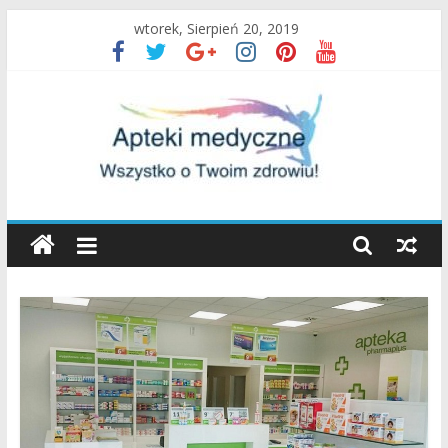
Skip
wtorek, Sierpień 20, 2019
to
content
Apteki
Medyczne
Blog
Uroda
oraz
zdrowy