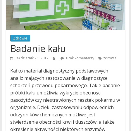
tryb
życia
to
nasza
pasja!
Zdrowie
Badanie kału
Październik 25, 2017
Brak komentarzy
zdrowie
Kał to materiał diagnostyczny podstawowych
analiz mających zastosowanie w diagnostyce
schorzeń przewodu pokarmowego. Takie badanie
próbki kału umożliwia wykrycie obecności
pasożytów czy niestrawionych resztek pokarmu w
organizmie. Dzięki zastosowaniu odpowiednich
odczynników chemicznych możliwe jest
stwierdzenie obecności krwi i tłuszczów, a także
określenie aktywności niektórych enzymów