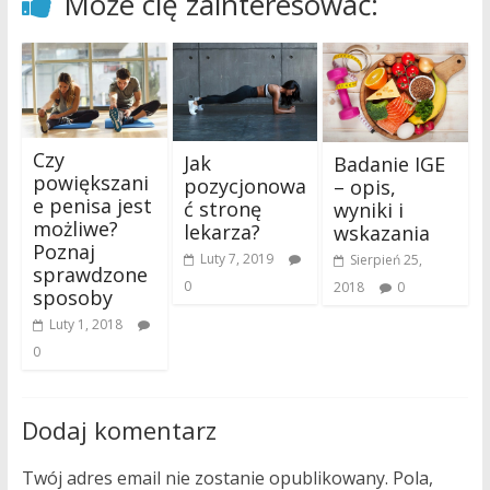
Może cię zainteresować:
Czy
Jak
Badanie IGE
powiększani
pozycjonowa
– opis,
e penisa jest
ć stronę
wyniki i
możliwe?
lekarza?
wskazania
Poznaj
Luty 7, 2019
Sierpień 25,
sprawdzone
0
2018
0
sposoby
Luty 1, 2018
0
Dodaj komentarz
Twój adres email nie zostanie opublikowany.
Pola,