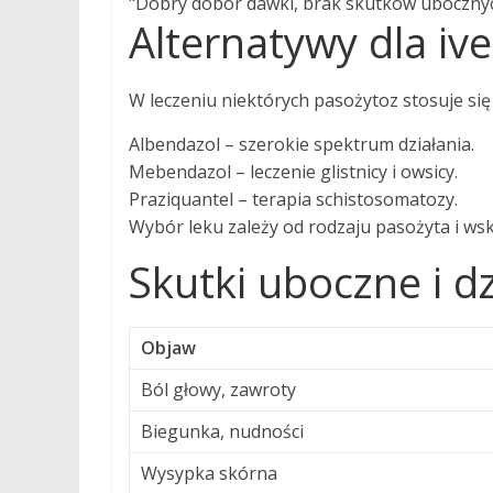
"Dobry dobór dawki, brak skutków ubocznych
Alternatywy dla iv
W leczeniu niektórych pasożytoz stosuje się
Albendazol – szerokie spektrum działania.
Mebendazol – leczenie glistnicy i owsicy.
Praziquantel – terapia schistosomatozy.
Wybór leku zależy od rodzaju pasożyta i wsk
Skutki uboczne i d
Objaw
Ból głowy, zawroty
Biegunka, nudności
Wysypka skórna