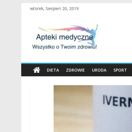
Skip
wtorek, Sierpień 20, 2019
to
content
Apteki
Medyczne
Blog
DIETA
ZDROWIE
URODA
SPORT
Uroda
oraz
zdrowy
tryb
życia
to
nasza
pasja!