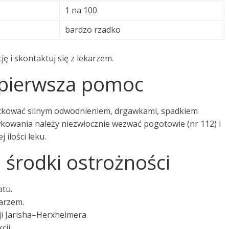
1 na 100
bardzo rzadko
ję i skontaktuj się z lekarzem.
 pierwsza pomoc
utkować silnym odwodnieniem, drgawkami, spadkiem
kowania należy niezwłocznie wezwać pogotowie (nr 112) i
 ilości leku.
 środki ostrożności
atu.
karzem.
ji Jarisha–Herxheimera.
ji.