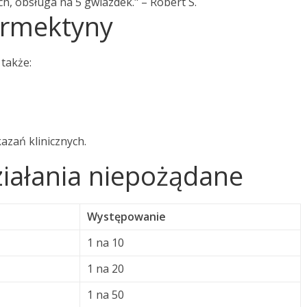
, obsługa na 5 gwiazdek." – Robert S.
ermektyny
 także:
azań klinicznych.
ziałania niepożądane
Występowanie
1 na 10
1 na 20
1 na 50