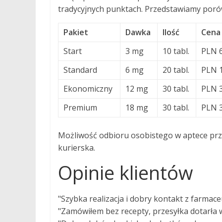
tradycyjnych punktach. Przedstawiamy poró
Pakiet
Dawka
Ilość
Cena
Start
3 mg
10 tabl.
PLN 
Standard
6 mg
20 tabl.
PLN 
Ekonomiczny
12 mg
30 tabl.
PLN 
Premium
18 mg
30 tabl.
PLN 
Możliwość odbioru osobistego w aptece prz
kurierska.
Opinie klientów
"Szybka realizacja i dobry kontakt z farmace
"Zamówiłem bez recepty, przesyłka dotarła w