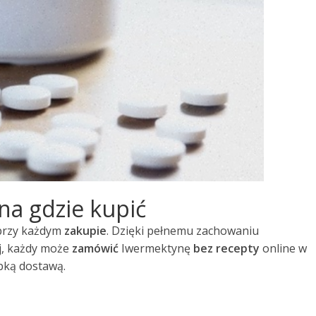
na gdzie kupić
przy każdym
zakupie
. Dzięki pełnemu zachowaniu
ej, każdy może
zamówić
Iwermektynę
bez recepty
online w
bką dostawą.