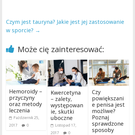
Czym jest tauryna? Jakie jest jej zastosowanie
w sporcie?
→
Może cię zainteresować:
Hemoroidy –
Czy
Kwercetyna
przyczyny
powiększani
– zalety,
oraz metody
e penisa jest
występowan
leczenia
możliwe?
ie, skutki
Poznaj
uboczne
Październik 25,
sprawdzone
2017
0
Listopad 17,
sposoby
2017
0