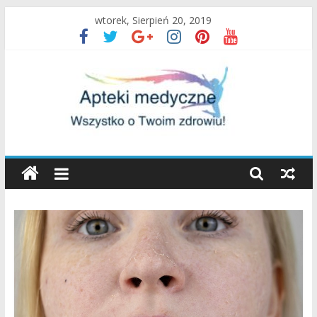
Skip
wtorek, Sierpień 20, 2019
to
content
Apteki
Medyczne
Blog
Uroda
oraz
zdrowy