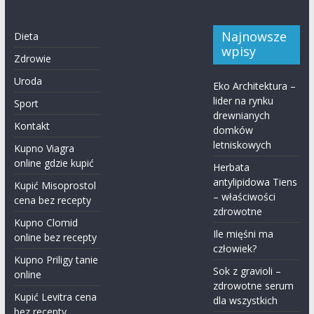
Najnowsze
Dieta
wpisy
Zdrowie
Uroda
Eko Architektura –
lider na rynku
Sport
drewnianych
Kontakt
domków
letniskowych
Kupno Viagra
online gdzie kupić
Herbata
antylipidowa Tiens
Kupić Misoprostol
– właściwości
cena bez recepty
zdrowotne
Kupno Clomid
Ile mięśni ma
online bez recepty
człowiek?
Kupno Priligy tanie
Sok z gravioli –
online
zdrowotne serum
Kupić Levitra cena
dla wszystkich
bez recepty