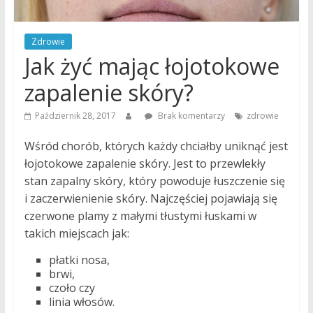
tryb
życia
to
Zdrowie
nasza
Jak żyć mając łojotokowe
pasja!
zapalenie skóry?
Październik 28, 2017
Brak komentarzy
zdrowie
Wśród chorób, których każdy chciałby uniknąć jest
łojotokowe zapalenie skóry. Jest to przewlekły
stan zapalny skóry, który powoduje łuszczenie się
i zaczerwienienie skóry. Najczęściej pojawiają się
czerwone plamy z małymi tłustymi łuskami w
takich miejscach jak:
płatki nosa,
brwi,
czoło czy
linia włosów.