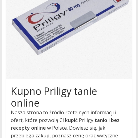
tryb
życia
to
nasza
pasja!
Kupno Priligy tanie
online
Nasza strona to źródło rzetelnych informacji i
ofert, które pozwolą Ci
kupić
Priligy
tanio
i
bez
recepty
online
w Polsce. Dowiesz się, jak
przebiega
zakup
, poznasz
cenę
oraz wytyczne