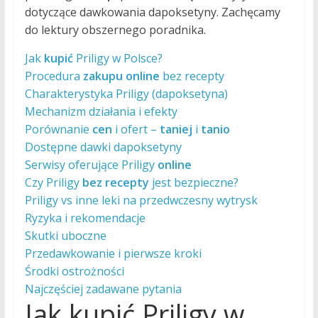
dotyczące dawkowania dapoksetyny. Zachęcamy
do lektury obszernego poradnika.
Jak
kupić
Priligy w Polsce?
Procedura
zakupu
online
bez recepty
Charakterystyka Priligy (dapoksetyna)
Mechanizm działania i efekty
Porównanie
cen
i ofert –
taniej
i
tanio
Dostępne dawki dapoksetyny
Serwisy oferujące Priligy
online
Czy Priligy
bez recepty
jest bezpieczne?
Priligy vs inne leki na przedwczesny wytrysk
Ryzyka i rekomendacje
Skutki uboczne
Przedawkowanie i pierwsze kroki
Środki ostrożności
Najczęściej zadawane pytania
Jak kupić Priligy w