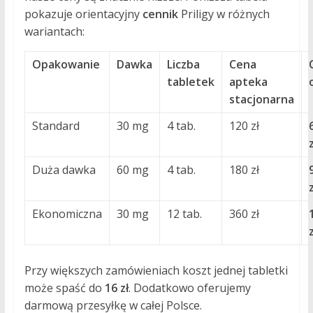
pokazuje orientacyjny
cennik
Priligy w różnych
wariantach:
Opakowanie
Dawka
Liczba
Cena
tabletek
apteka
stacjonarna
Standard
30 mg
4 tab.
120 zł
z
Duża dawka
60 mg
4 tab.
180 zł
z
Ekonomiczna
30 mg
12 tab.
360 zł
z
Przy większych zamówieniach koszt jednej tabletki
może spaść do
16 zł
. Dodatkowo oferujemy
darmową przesyłkę w całej Polsce.