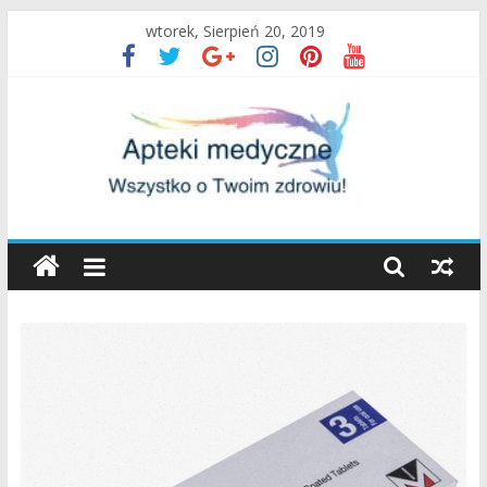
Skip
wtorek, Sierpień 20, 2019
to
content
Apteki
Medyczne
Blog
Uroda
oraz
zdrowy