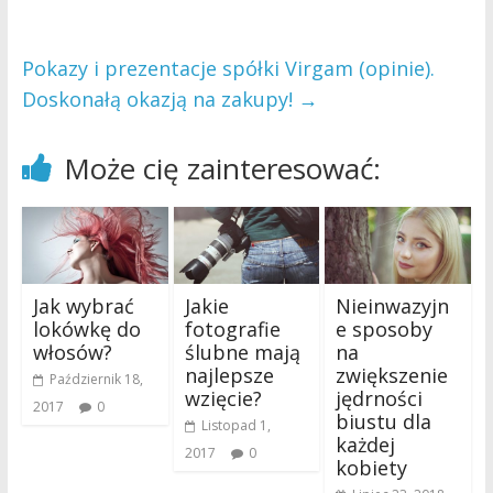
Pokazy i prezentacje spółki Virgam (opinie).
Doskonałą okazją na zakupy!
→
Może cię zainteresować:
Jak wybrać
Jakie
Nieinwazyjn
lokówkę do
fotografie
e sposoby
włosów?
ślubne mają
na
najlepsze
zwiększenie
Październik 18,
wzięcie?
jędrności
2017
0
biustu dla
Listopad 1,
każdej
2017
0
kobiety