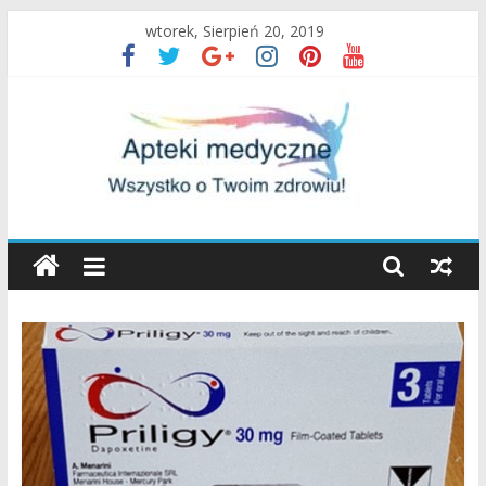
Skip
wtorek, Sierpień 20, 2019
to
content
Apteki
Medyczne
Blog
Uroda
oraz
zdrowy