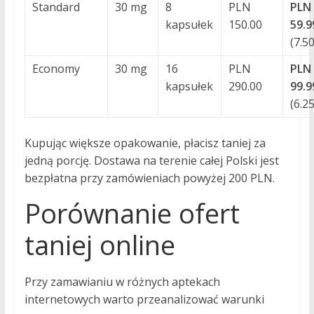
Standard
30 mg
8
PLN
PLN
kapsułek
150.00
59.9
(7.50
Economy
30 mg
16
PLN
PLN
kapsułek
290.00
99.9
(6.25
Kupując większe opakowanie, płacisz taniej za
jedną porcję. Dostawa na terenie całej Polski jest
bezpłatna przy zamówieniach powyżej 200 PLN.
Porównanie ofert
taniej online
Przy zamawianiu w różnych aptekach
internetowych warto przeanalizować warunki