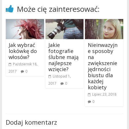
Może cię zainteresować:
Jak wybrać
Jakie
Nieinwazyjn
lokówkę do
fotografie
e sposoby
włosów?
ślubne mają
na
najlepsze
zwiększenie
Październik 18,
wzięcie?
jędrności
2017
0
biustu dla
Listopad 1,
każdej
2017
0
kobiety
Lipiec 23, 2018
0
Dodaj komentarz