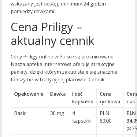
wskazany jest odstęp minimum 24 godzin
pomiędzy dawkami.
Cena Priligy –
aktualny cennik
Ceny Priligy online w Polsce są zróżnicowane.
Nasza apteka internetowa oferuje atrakcyjne
pakiety, dzięki którym zakup staje się znacznie
tańszy niż w tradycyjnej placówce. Cennik:
Opakowanie
Dawka
Ilość
Cena
Cen
kapsułek
rynkowa
nas
Basic
30 mg
4
PLN
PLN
kapsułki
80.00
34.9
(8.75