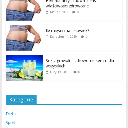
Herbata antylipidowa Tiens –
właściwości zdrowotne
0
Maj 27, 2019
Ile mięśni ma człowiek?
0
Kwiecień 14, 2019
Sok z gravioli – zdrowotne serum dla
wszystkich
0
Luty 19, 2019
Kategorie
Dieta
Sport