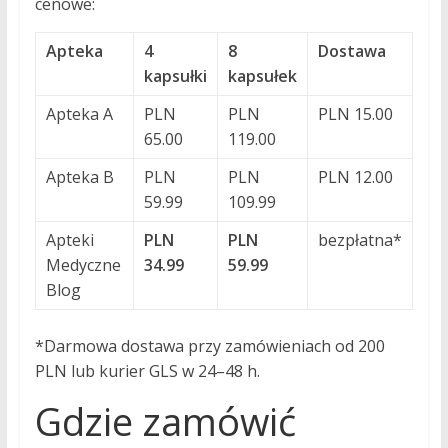
cenowe:
Apteka
4
8
Dostawa
kapsułki
kapsułek
Apteka A
PLN
PLN
PLN 15.00
65.00
119.00
Apteka B
PLN
PLN
PLN 12.00
59.99
109.99
Apteki
PLN
PLN
bezpłatna*
Medyczne
34.99
59.99
Blog
*Darmowa dostawa przy zamówieniach od 200
PLN lub kurier GLS w 24–48 h.
Gdzie zamówić