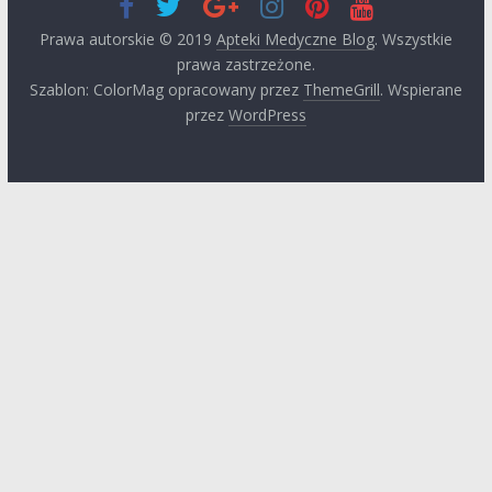
Prawa autorskie © 2019
Apteki Medyczne Blog
. Wszystkie
prawa zastrzeżone.
Szablon: ColorMag opracowany przez
ThemeGrill
. Wspierane
przez
WordPress