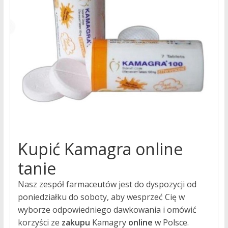
tryb
życia
to
nasza
pasja!
Kupić Kamagra online
tanie
Nasz zespół farmaceutów jest do dyspozycji od
poniedziałku do soboty, aby wesprzeć Cię w
wyborze odpowiedniego dawkowania i omówić
korzyści ze
zakupu
Kamagry
online
w Polsce.