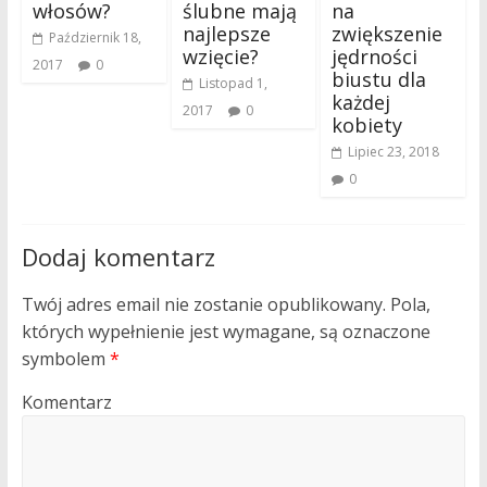
włosów?
ślubne mają
na
najlepsze
zwiększenie
Październik 18,
wzięcie?
jędrności
2017
0
biustu dla
Listopad 1,
każdej
2017
0
kobiety
Lipiec 23, 2018
0
Dodaj komentarz
Twój adres email nie zostanie opublikowany.
Pola,
których wypełnienie jest wymagane, są oznaczone
symbolem
*
Komentarz