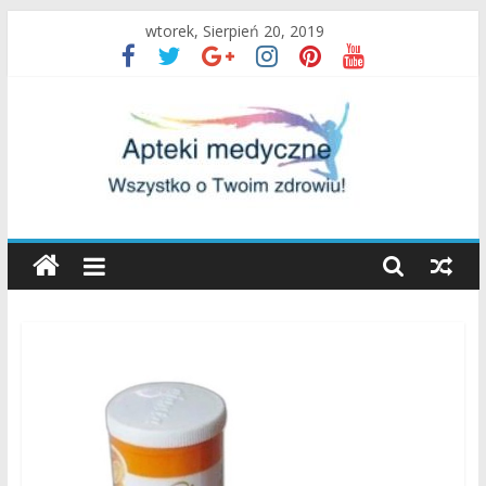
Skip
wtorek, Sierpień 20, 2019
to
content
Apteki
Medyczne
Blog
Uroda
oraz
zdrowy