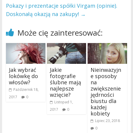
Pokazy i prezentacje spółki Virgam (opinie).
Doskonałą okazją na zakupy!
→
Może cię zainteresować:
Jak wybrać
Jakie
Nieinwazyjn
lokówkę do
fotografie
e sposoby
włosów?
ślubne mają
na
najlepsze
zwiększenie
Październik 18,
wzięcie?
jędrności
2017
0
biustu dla
Listopad 1,
każdej
2017
0
kobiety
Lipiec 23, 2018
0