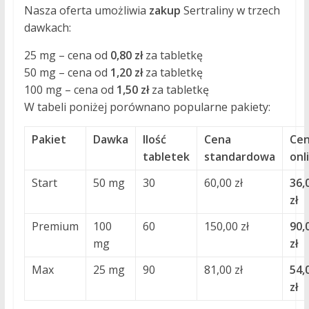
Nasza oferta umożliwia
zakup
Sertraliny w trzech
dawkach:
25 mg – cena od
0,80 zł
za tabletkę
50 mg – cena od
1,20 zł
za tabletkę
100 mg – cena od
1,50 zł
za tabletkę
W tabeli poniżej porównano popularne pakiety:
Pakiet
Dawka
Ilość
Cena
Ce
tabletek
standardowa
onl
Start
50 mg
30
60,00 zł
36,
zł
Premium
100
60
150,00 zł
90,
mg
zł
Max
25 mg
90
81,00 zł
54,
zł