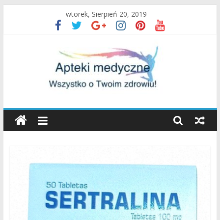
Skip
wtorek, Sierpień 20, 2019
to
content
Apteki
Medyczne
Blog
Uroda
oraz
zdrowy