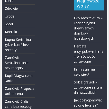
Najnowsze
Dieta
wpisy
Zdrowie
Uroda
Eko Architektura –
lider na rynku
Sport
drewnianych
Kontakt
domków
letniskowych
Kupno Sertralina
gdzie kupić bez
Herbata
recepty
antylipidowa Tiens
– właściwości
Zamówić
zdrowotne
Sertralina tanie
bez recepty
Ile mięśni ma
człowiek?
Kupić Viagra cena
tanie
Sok z gravioli –
zdrowotne serum
Zamówić Propecia
dla wszystkich
online cena
Jak pozycjonować
Zamówić Cialis
stronę lekarza?
cena bez recepty