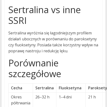
Sertralina vs inne
SSRI
Sertralina wyróżnia się łagodniejszym profilem
działań ubocznych w porównaniu do paroksetyny
czy fluoksetyny. Posiada także korzystny wpływ na
poprawę nastroju i redukcję lęku.
Porównanie
szczegółowe
Cecha
Sertralina
Fluoksetyna
Parokset
Okres
26–32 h
1–4 dni
21 h
półtrwania