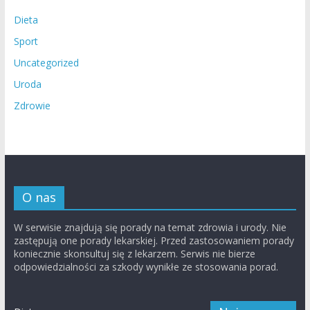
Dieta
Sport
Uncategorized
Uroda
Zdrowie
O nas
W serwisie znajdują się porady na temat zdrowia i urody. Nie
zastępują one porady lekarskiej. Przed zastosowaniem porady
koniecznie skonsultuj się z lekarzem. Serwis nie bierze
odpowiedzialności za szkody wynikłe ze stosowania porad.