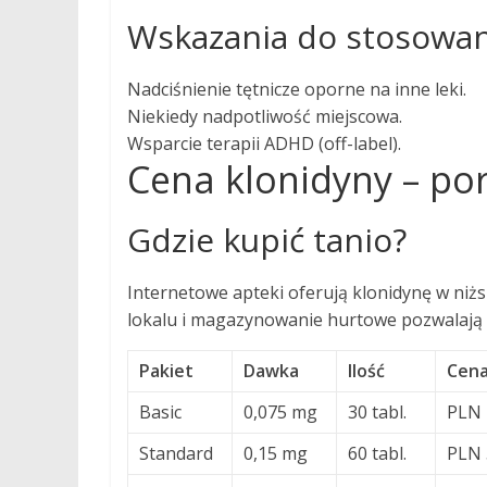
Wskazania do stosowan
Nadciśnienie tętnicze oporne na inne leki.
Niekiedy nadpotliwość miejscowa.
Wsparcie terapii ADHD (off-label).
Cena klonidyny – po
Gdzie kupić tanio?
Internetowe apteki oferują klonidynę w niż
lokalu i magazynowanie hurtowe pozwalają
Pakiet
Dawka
Ilość
Cena
Basic
0,075 mg
30 tabl.
PLN 
Standard
0,15 mg
60 tabl.
PLN 