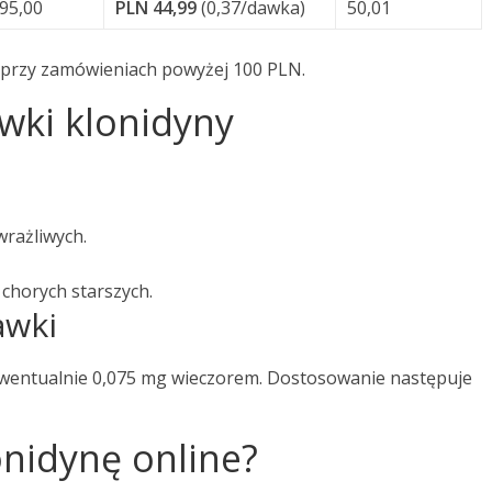
95,00
PLN 44,99
(0,37/dawka)
50,01
przy zamówieniach powyżej 100 PLN.
wki klonidyny
rażliwych.
chorych starszych.
awki
 ewentualnie 0,075 mg wieczorem. Dostosowanie następuje
onidynę online?