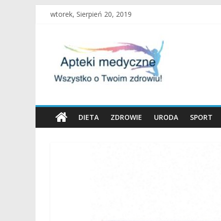
Skip
wtorek, Sierpień 20, 2019
to
content
Apteki
Medyczne
Blog
DIETA
ZDROWIE
URODA
SPORT
Uroda
oraz
zdrowy
tryb
życia
to
nasza
pasja!