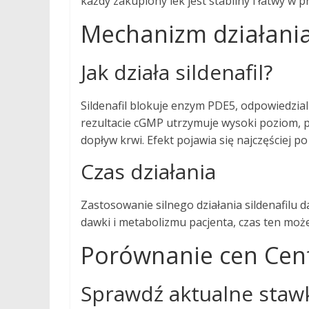
każdy zakupiony lek jest stabilny i łatwy w
Mechanizm działani
Jak działa sildenafil?
Sildenafil blokuje enzym PDE5, odpowiedzia
rezultacie cGMP utrzymuje wysoki poziom, p
dopływ krwi. Efekt pojawia się najczęściej p
Czas działania
Zastosowanie silnego działania sildenafilu d
dawki i metabolizmu pacjenta, czas ten może
Porównanie cen Cenfo
Sprawdź aktualne staw