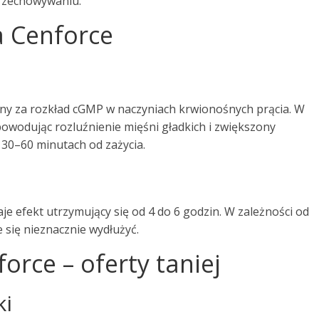
 przechowywaniu.
a Cenforce
lny za rozkład cGMP w naczyniach krwionośnych prącia. W
owodując rozluźnienie mięśni gładkich i zwiększony
o 30–60 minutach od zażycia.
aje efekt utrzymujący się od 4 do 6 godzin. W zależności od
 się nieznacznie wydłużyć.
rce – oferty taniej
ki