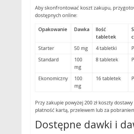
Aby skonfrontować koszt zakupu, przygotow
dostępnych online:
Opakowanie
Dawka
Ilość
tabletek
Starter
50 mg
4 tabletki
P
Standard
100
8 tabletek
P
mg
Ekonomiczny
100
16 tabletek
P
mg
Przy zakupie powyżej 200 zł koszty dostawy
płatność kartą, przelewem lub za pobraniem
Dostępne dawki i d