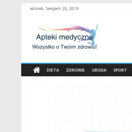
Skip
wtorek, Sierpień 20, 2019
to
content
Apteki
Medyczne
Blog
DIETA
ZDROWIE
URODA
SPORT
Uroda
oraz
zdrowy
tryb
życia
to
nasza
pasja!