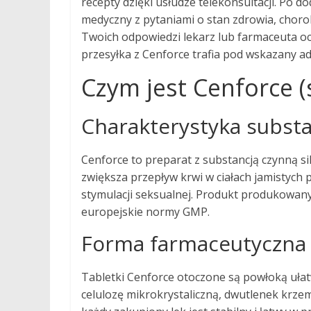
recepty dzięki usłudze telekonsultacji. Po 
medyczny z pytaniami o stan zdrowia, choro
Twoich odpowiedzi lekarz lub farmaceuta oce
przesyłka z Cenforce trafia pod wskazany ad
Czym jest Cenforce (s
Charakterystyka substa
Cenforce to preparat z substancją czynną sild
zwiększa przepływ krwi w ciałach jamistych pr
stymulacji seksualnej. Produkt produkowany 
europejskie normy GMP.
Forma farmaceutyczna 
Tabletki Cenforce otoczone są powłoką ułat
celulozę mikrokrystaliczną, dwutlenek krze