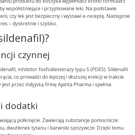
dodaniu produktu do koszyka wypełniasz krótki formularz
by współistniejące i przyjmowane leki. Na podstawie
ni, czy lek jest bezpieczny i wystawi e-receptę. Następnie
res – dyskretnie i szybko.
ildenafil)?
ncji czynnej
enafil, inhibitor fosfodiesterazy typu 5 (PDE5). Sildenafil
ącia, co prowadzi do lepszej i dłuższej erekcji w trakcie
jest przez indyjską firmę Ajanta Pharma i spełnia
i dodatki
wiającą połknięcie. Zawierają substancje pomocnicze:
mu, dwutlenek tytanu i barwniki spożywcze. Dzięki temu