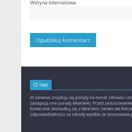
Witryna internetowa
O nas
W serwisie znajdują się porady na temat zdrowia i ur
zastępują one porady lekarskiej. Przed zastosowani
koniecznie skonsultuj się z lekarzem. Serwis nie bierz
odpowiedzialności za szkody wynikłe ze stosowania 