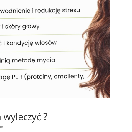
 wyleczyć ?
ie