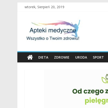
Skip
wtorek, Sierpień 20, 2019
to
content
Apteki
Medyczne
Blog
DIETA
ZDROWIE
URODA
SPORT
Uroda
oraz
zdrowy
tryb
życia
to
nasza
pasja!