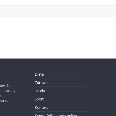
Dieta
Zdrowie
ody. Nie
em porady
Uroda
e
Sport
porad.
Kontakt
Kupno Priligy tanie online