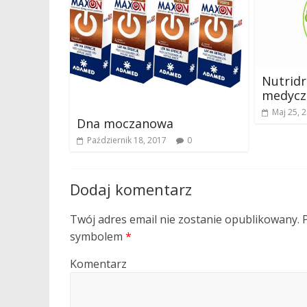
Nutridr
medycz
Maj 25, 
Dna moczanowa
Październik 18, 2017
0
Dodaj komentarz
Twój adres email nie zostanie opublikowany.
P
symbolem
*
Komentarz