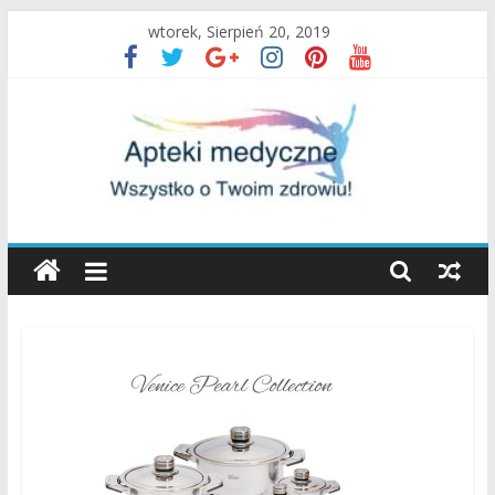
Skip
wtorek, Sierpień 20, 2019
to
content
Apteki
Medyczne
Blog
Uroda
oraz
zdrowy