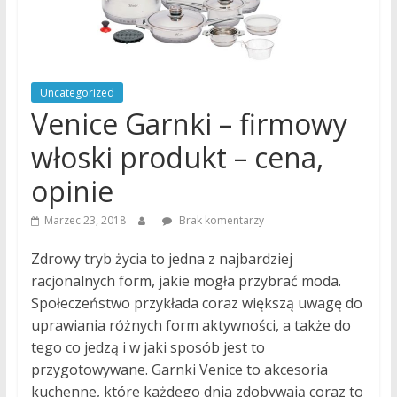
tryb
życia
to
nasza
pasja!
Uncategorized
Venice Garnki – firmowy
włoski produkt – cena,
opinie
Marzec 23, 2018
Brak komentarzy
Zdrowy tryb życia to jedna z najbardziej
racjonalnych form, jakie mogła przybrać moda.
Społeczeństwo przykłada coraz większą uwagę do
uprawiania różnych form aktywności, a także do
tego co jedzą i w jaki sposób jest to
przygotowywane. Garnki Venice to akcesoria
kuchenne, które każdego dnia zdobywają coraz to