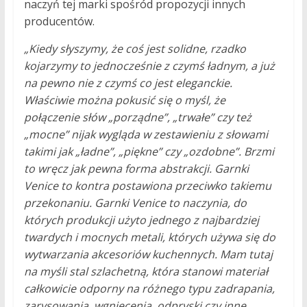
naczyń tej marki spośród propozycji innych
producentów.
„Kiedy słyszymy, że coś jest solidne, rzadko
kojarzymy to jednocześnie z czymś ładnym, a już
na pewno nie z czymś co jest eleganckie.
Właściwie można pokusić się o myśl, że
połączenie słów „porządne”, „trwałe” czy też
„mocne” nijak wygląda w zestawieniu z słowami
takimi jak „ładne”, „piękne” czy „ozdobne”. Brzmi
to wręcz jak pewna forma abstrakcji. Garnki
Venice to kontra postawiona przeciwko takiemu
przekonaniu. Garnki Venice to naczynia, do
których produkcji użyto jednego z najbardziej
twardych i mocnych metali, których używa się do
wytwarzania akcesoriów kuchennych. Mam tutaj
na myśli stal szlachetną, która stanowi materiał
całkowicie odporny na różnego typu zadrapania,
zarysowania, wgniecenia, odpryski czy inne