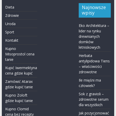
Najnowsze
Dieta
wpisy
Zdrowie
Uroda
Eko Architektura –
lider na rynku
Sport
drewnianych
Kontakt
domków
letniskowych
Kupno
Misoprostol cena
Herbata
tanie
antylipidowa Tiens
– właściwości
Kupić Iwermektyna​
zdrowotne
cena gdzie kupić
Ile mięśni ma
Zamówić Atarax
człowiek?
gdzie kupić tanie
Sok z gravioli –
Kupno Zoloft
zdrowotne serum
gdzie kupić tanie
dla wszystkich
Kupno Clomid
Jak pozycjonować
cena bez recepty